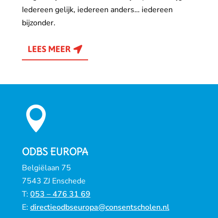
Iedereen gelijk, iedereen anders… iedereen
bijzonder.
LEES MEER

ODBS EUROPA
Belgiëlaan 75
7543 ZJ Enschede
T:
053 – 476 31 69
E:
directieodbseuropa@consentscholen.nl