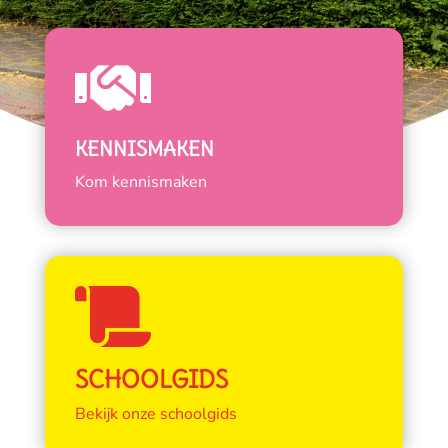

KENNISMAKEN
Kom kennismaken

SCHOOLGIDS
Bekijk onze schoolgids