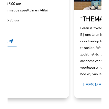
6.00 uur
met de speeltuin en Alifa)
"THEMATISC
.30 uur
Lezen is zoveel meer dan
Bij ons leren kinderen a
door hardop te denken, 
te stellen. We koppelen 
zodat het écht gaat leven
aandacht voor leesplezier
voorlezen en extra bege
hoe wij van lezen een a
LEES MEER